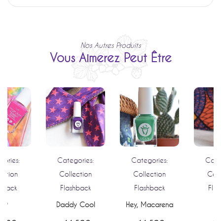
Nos Autres Produits
Vous Aimerez Peut Être
ories:
Categories:
Categories:
Cate
ection
Collection
Collection
Coll
hback
Flashback
Flashback
Fla
I.P.
Daddy Cool
Hey, Macarena
Z