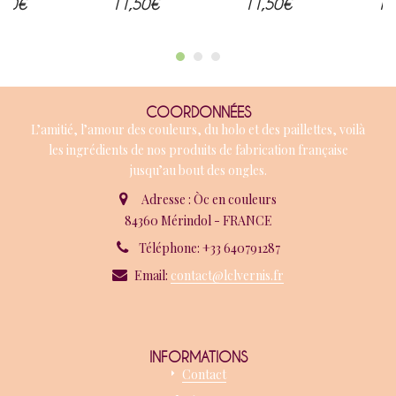
,90
€
11,50
€
11,50
€
12
COORDONNÉES
L’amitié, l’amour des couleurs, du holo et des paillettes, voilà
les ingrédients de nos produits de fabrication française
jusqu’au bout des ongles.
Adresse : Òc en couleurs
84360 Mérindol - FRANCE
Téléphone: +33 640791287
Email:
contact@lclvernis.fr
INFORMATIONS
Contact