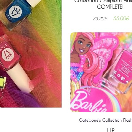
Zouki
Collection Complète Fla
COMPLETE!
12,90
€
55,00
€
73,20
€
gories:
Collection Flashback
Categories:
Collection Flas
In The Navy
L.I.P.