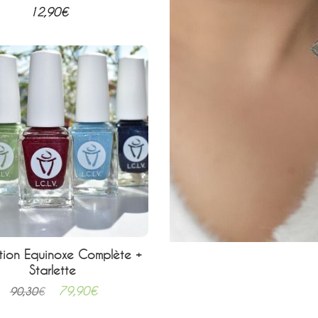
12,90
€
12,90
€
tion Equinoxe Complète +
Baron Noir
Starlette
12,90
€
79,90
€
90,30
€