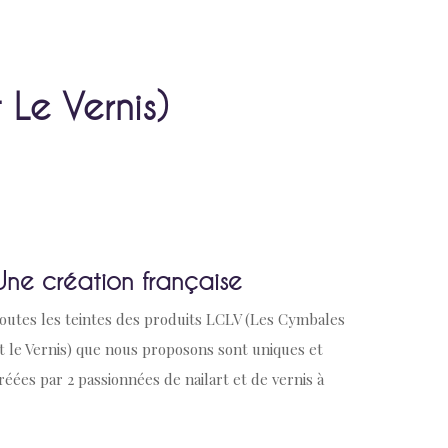
 Le Vernis)
Une création française
outes les teintes des produits LCLV (Les Cymbales
t le Vernis) que nous proposons sont uniques et
réées par 2 passionnées de nailart et de vernis à
ngles ! Nous vous promettons des collections dont
haque teinte a été pensée, vérifiée et validée par nos