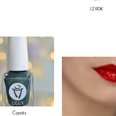
12,90
€
12,90
€
Cyprès
Oxygène