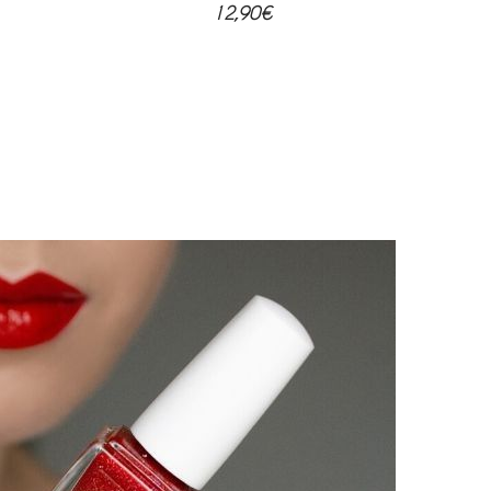
12,90
€
Cyprès