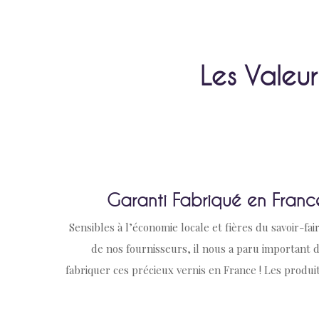
Les Valeur
Garanti Fabriqué en Franc
Sensibles à l’économie locale et fières du savoir-fai
de nos fournisseurs, il nous a paru important 
fabriquer ces précieux vernis en France ! Les produi
de LCLV (Les Cymbales et le Vernis) répondent do
aux exigences strictes des normes cosmétiques 