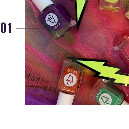
Collection Complète Flashback
COMPLETE!
55,00
€
73,20
€
01
Cate
Categories:
Collection Flashback
L.I.P.