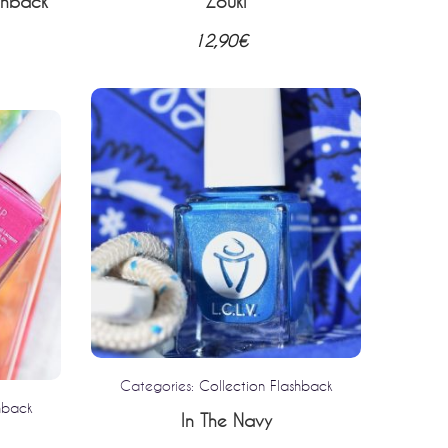
shback
Zouki
Colle
12,90
€
Categories:
Collection Flashback
hback
Cat
In The Navy