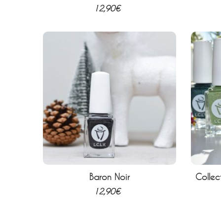
12,90
€
lète +
Baron Noir
Collec
12,90
€