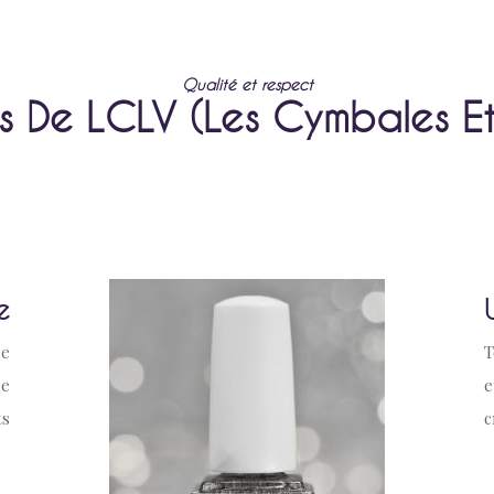
Qualité et respect
s De LCLV (Les Cymbales Et
e
re
T
de
e
ts
c
nc
o
en
c