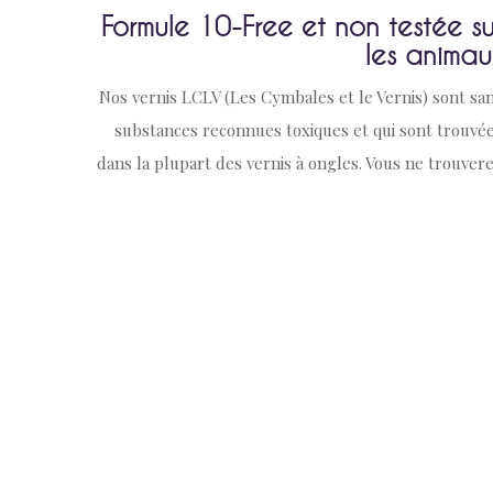
Formule 10-Free et non testée su
vigueur dans l’Union Européenne.
@ LCLVern
les animau
Nos vernis LCLV (Les Cymbales et le Vernis) sont sa
substances reconnues toxiques et qui sont trouvé
dans la plupart des vernis à ongles. Vous ne trouver
donc pas de formaldéhyde, de toluène et de D
dans nos vernis ! Mais ils sont également sa
camphre synthétique, sans résine de formaldéhyd
sans xylène, sans colophane, sans parabènes, sa
styrène et sans filtres UV controvers
(benzophenone -1 à 3).
@ LCLVern