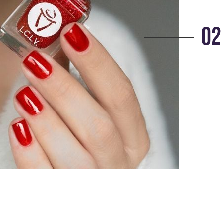
12,90
€
02
Collection Equinoxe Complète +
Starlette
79,90
€
90,30
€