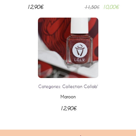
12,90
€
10,00
€
11,50
€
Categories:
Collection Collab'
Maroon
12,90
€