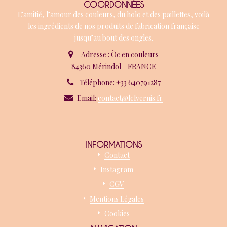
COORDONNÉES
L’amitié, l’amour des couleurs, du holo et des paillettes, voilà
les ingrédients de nos produits de fabrication française
jusqu’au bout des ongles.
Adresse : Òc en couleurs
84360 Mérindol - FRANCE
Téléphone: +33 640791287
Email:
contact@lclvernis.fr
INFORMATIONS
Contact
Instagram
CGV
Mentions Légales
Cookies